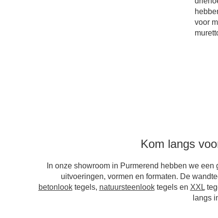
drieho
hebben
voor m
murett
Kom langs voor
In onze showroom in Purmerend hebben we een grot
uitvoeringen, vormen en formaten. De wandteg
betonlook
tegels,
natuursteenlook
tegels en
XXL
teg
langs i