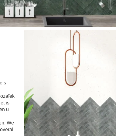
els
mozaïek
et is
en u
en. We
overal