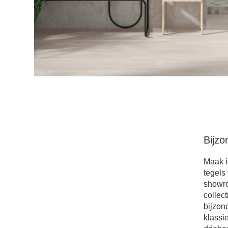
Bijz
Maak i
tegels
showr
collec
bijzon
klassi