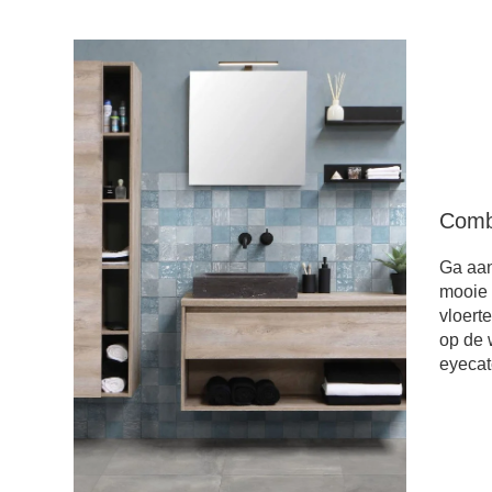
Comb
Ga aan
mooie 
vloert
op de 
eyecat