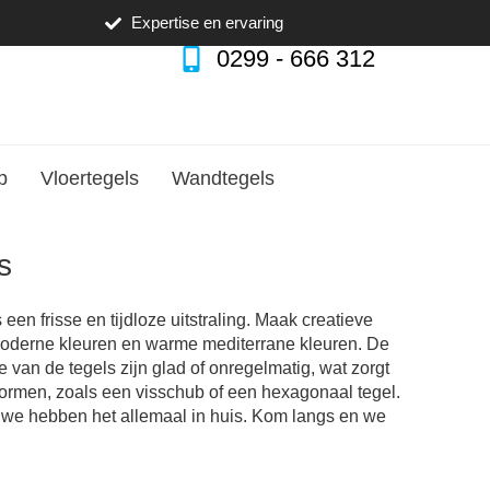
Expertise en ervaring
0299 - 666 312
p
Vloertegels
Wandtegels
ls
n frisse en tijdloze uitstraling. Maak creatieve
 moderne kleuren en warme mediterrane kleuren. De
e van de tegels zijn glad of onregelmatig, wat zorgt
vormen, zoals een visschub of een hexagonaal tegel.
dt, we hebben het allemaal in huis. Kom langs en we