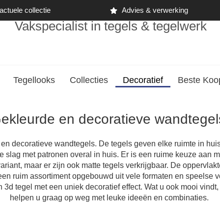
ctuele collectie
Advies & verwerking
Vakspecialist in tegels & tegelwerk
Tegellooks
Collecties
Decoratief
Beste Koo
ekleurde en decoratieve wandtege
n decoratieve wandtegels. De tegels geven elke ruimte in huis ee
de slag met patronen overal in huis. Er is een ruime keuze aan
riant, maar er zijn ook matte tegels verkrijgbaar. De oppervlakt
n een ruim assortiment opgebouwd uit vele formaten en speelse 
en 3d tegel met een uniek decoratief effect. Wat u ook mooi vin
helpen u graag op weg met leuke ideeën en combinaties.