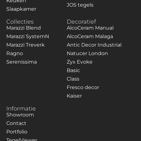
Keuken
JOS tegels
Slaapkamer
Collecties
Decoratief
Marazzi Blend
AlcoCeram Manual
Marazzi SystemN
AlcoCeram Malaga
Marazzi Treverk
Antic Decor Industrial
Ragno
Natucer London
Serenissima
Zyx Evoke
Basic
Class
Fresco decor
Kaiser
Informatie
Showroom
Contact
Portfolio
TegelViewer