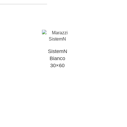
SistemN
Bianco
30×60