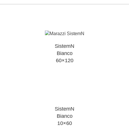
SistemN
Bianco
60×120
SistemN
Bianco
10×60