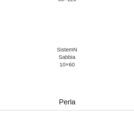
SistemN
Sabbia
10×60
Perla