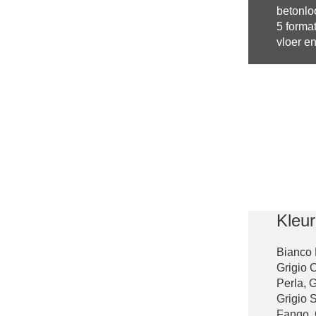
betonlo
5 forma
vloer e
Kleu
Bianco 
Grigio 
Perla, 
Grigio S
Fango, G