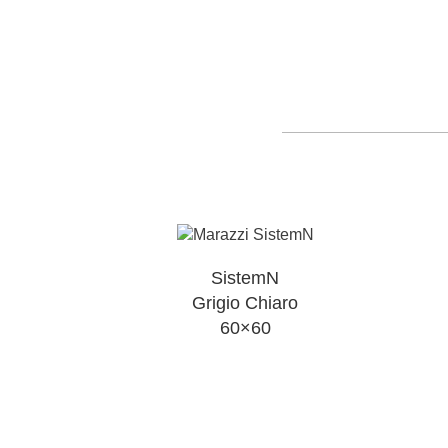
SistemN
Grigio Chiaro
60×60