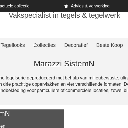
ctuele collectie
Advies & verwerking
Vakspecialist in tegels & tegelwerk
Tegellooks
Collecties
Decoratief
Beste Koop
Marazzi SistemN
e tegelserie geproduceerd met behulp van milieubewuste, ultr
 in drie prachtige oppervlakken en vier verschillende formaten. 
andbekleding voor particuliere of commerciële locaties, zowel bi
emN
ren