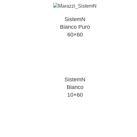
SistemN
Bianco Puro
60×60
SistemN
Bianco
10×60