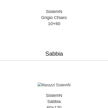
SistemN
Grigio Chiaro
10×60
Sabbia
SistemN
Sabbia
60×120