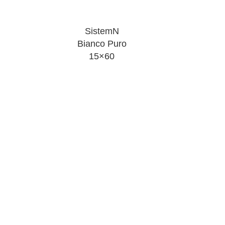
SistemN
Bianco Puro
15×60