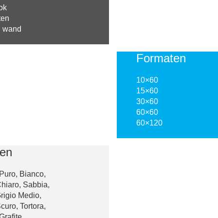
ok
ten
n wand
Formaten
10×60
15×60
30×60
60×60
60×120
ren
Puro, Bianco,
Chiaro, Sabbia,
Grigio Medio,
curo, Tortora,
rafite,