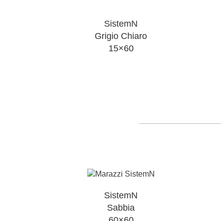
SistemN
Grigio Chiaro
15×60
SistemN
Sabbia
60×60