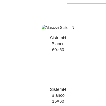
SistemN
Bianco
60×60
SistemN
Bianco
15×60