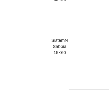
SistemN
Sabbia
15×60