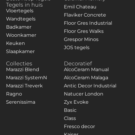
Tegels in huis
Emil Chateau
Vloertegels
Flaviker Concrete
Wandtegels
Floor Gres Industrial
Badkamer
Floor Gres Walks
Woonkamer
Grespor Minos
Keuken
JOS tegels
Slaapkamer
Collecties
Decoratief
Marazzi Blend
AlcoCeram Manual
Marazzi SystemN
AlcoCeram Malaga
Marazzi Treverk
Antic Decor Industrial
Ragno
Natucer London
Serenissima
Zyx Evoke
Basic
Class
Fresco decor
Kaiser