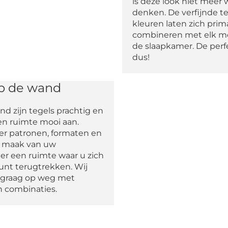
is deze look niet meer 
denken. De verfijnde t
kleuren laten zich prim
combineren met elk meu
de slaapkamer. De perf
dus!
p de wand
d zijn tegels prachtig en
en ruimte mooi aan.
r patronen, formaten en
n maak van uw
er een ruimte waar u zich
kunt terugtrekken. Wij
 graag op weg met
n combinaties.