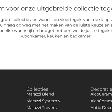
voor onze uitgebreide collectie teg
te collectie aan wand – en vloertegels voor de slaapka
 u graag op weg met het maken van de juiste keuze en 
r elke woonstijl en budget hebben we de juiste tegels in
woonkamer
,
keuken
en
badkamer
.
Collecties
Decoratie
Marazzi Blend
AlcoCeram
Marazzi SystemN
AlcoCeram
Marazzi Treverk
Antic Deco