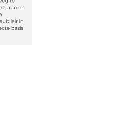
weg te
exturen en
a
bilair in
ecte basis