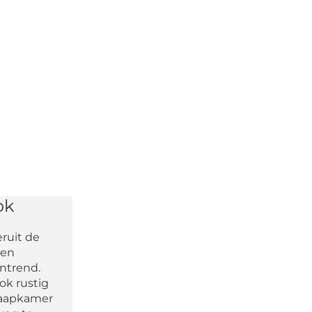
ok
eruit de
 en
ntrend.
ok rustig
slaapkamer