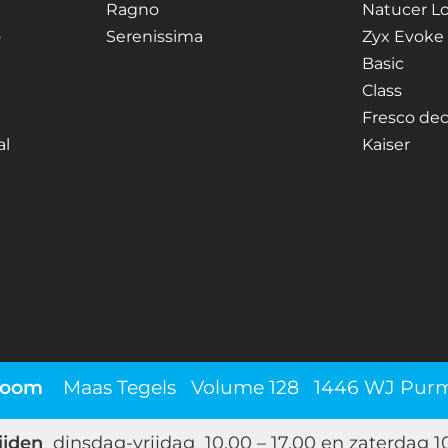
Ragno
Natucer L
o
Serenissima
Zyx Evoke
Basic
Class
Fresco dec
al
Kaiser
room
Maas Tegels Volume 128 1446 WJ Pur
ijden
dinsdag-vrijdag 10.00 – 17.00 en zaterdag 10