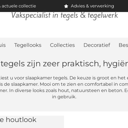
actuele collectie
Advies & verwerking
Vakspecialist in tegels & tegelwerk
uis
Tegellooks
Collecties
Decoratief
Bes
egels zijn zeer praktisch, hygiën
iest u voor slaapkamer tegels. De keuze is groot en het 
s de slaapkamer. Mooi om te zien en comfortabel in c
kamer. In diverse looks zoals hout, natuursteen en beto
in gebruik.
 houtlook