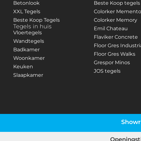
Betonlook
Beste Koop tegels
XXL Tegels
Colorker Mement
Beste Koop Tegels
Colorker Memory
Tegels in huis
Emil Chateau
Vloertegels
Flaviker Concrete
Wandtegels
Floor Gres Industri
Badkamer
Floor Gres Walks
Woonkamer
Grespor Minos
Keuken
JOS tegels
Slaapkamer
Show
Openingst