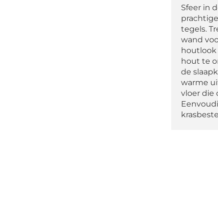
Sfeer in
prachtig
tegels. T
wand voor
houtlook 
hout te 
de slaapk
warme uit
vloer die
Eenvoudi
krasbeste