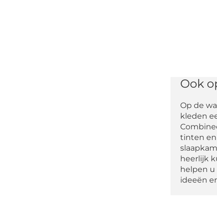
Ook o
Op de wan
kleden e
Combinee
tinten e
slaapkam
heerlijk 
helpen u
ideeën e