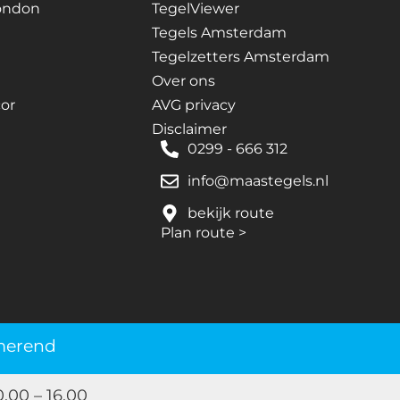
ondon
TegelViewer
Tegels Amsterdam
Tegelzetters Amsterdam
Over ons
or
AVG privacy
Disclaimer
0299 - 666 312
info@maastegels.nl
bekijk route
Plan route
>
merend
.00 – 16.00