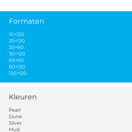
Formaten
10×120
20×120
30×60
30×120
60×60
60×120
120×120
Kleuren
Pearl
Dune
Silver
Mud