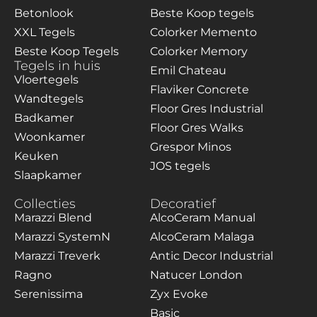
Betonlook
Beste Koop tegels
XXL Tegels
Colorker Memento
Beste Koop Tegels
Colorker Memory
Tegels in huis
Emil Chateau
Vloertegels
Flaviker Concrete
Wandtegels
Floor Gres Industrial
Badkamer
Floor Gres Walks
Woonkamer
Grespor Minos
Keuken
JOS tegels
Slaapkamer
Collecties
Decoratief
Marazzi Blend
AlcoCeram Manual
Marazzi SystemN
AlcoCeram Malaga
Marazzi Treverk
Antic Decor Industrial
Ragno
Natucer London
Serenissima
Zyx Evoke
Basic