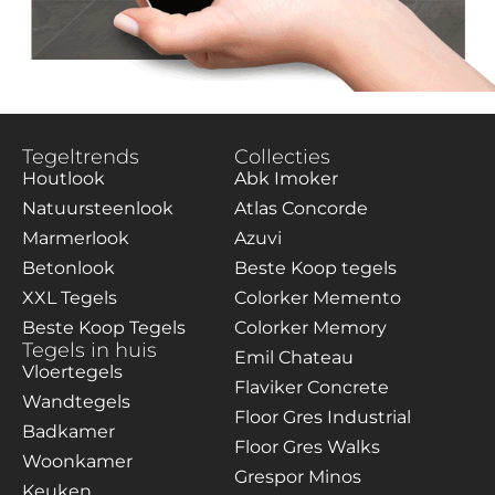
Tegeltrends
Collecties
Houtlook
Abk Imoker
Natuursteenlook
Atlas Concorde
Marmerlook
Azuvi
Betonlook
Beste Koop tegels
XXL Tegels
Colorker Memento
Beste Koop Tegels
Colorker Memory
Tegels in huis
Emil Chateau
Vloertegels
Flaviker Concrete
Wandtegels
Floor Gres Industrial
Badkamer
Floor Gres Walks
Woonkamer
Grespor Minos
Keuken