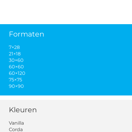
Formaten
7×28
21×18
30×60
60×60
60×120
75×75
90×90
Kleuren
Vanilla
Corda