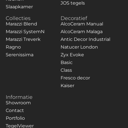
JOS tegels
Slaapkamer
Collecties
Decoratief
Marazzi Blend
AlcoCeram Manual
Marazzi SystemN
AlcoCeram Malaga
Marazzi Treverk
Antic Decor Industrial
Ragno
Natucer London
Serenissima
Zyx Evoke
Basic
Class
Fresco decor
Kaiser
Informatie
Showroom
Contact
Portfolio
TegelViewer