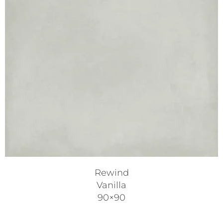
Rewind
Vanilla
90×90