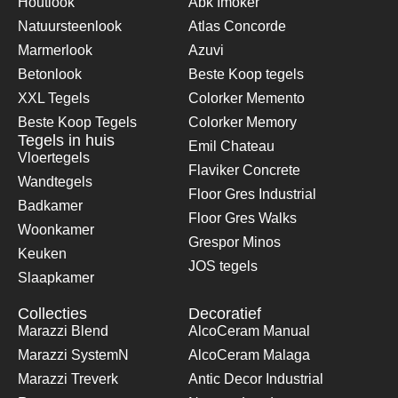
Houtlook
Abk Imoker
Natuursteenlook
Atlas Concorde
Marmerlook
Azuvi
Betonlook
Beste Koop tegels
XXL Tegels
Colorker Memento
Beste Koop Tegels
Colorker Memory
Tegels in huis
Emil Chateau
Vloertegels
Flaviker Concrete
Wandtegels
Floor Gres Industrial
Badkamer
Floor Gres Walks
Woonkamer
Grespor Minos
Keuken
JOS tegels
Slaapkamer
Collecties
Decoratief
Marazzi Blend
AlcoCeram Manual
Marazzi SystemN
AlcoCeram Malaga
Marazzi Treverk
Antic Decor Industrial