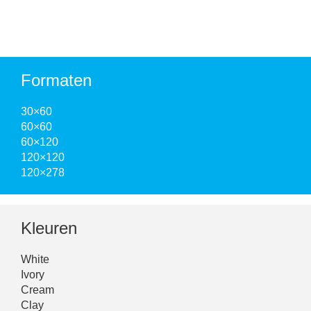
Formaten
30×60
60×60
60×120
120×120
120×278
Kleuren
White
Ivory
Cream
Clay