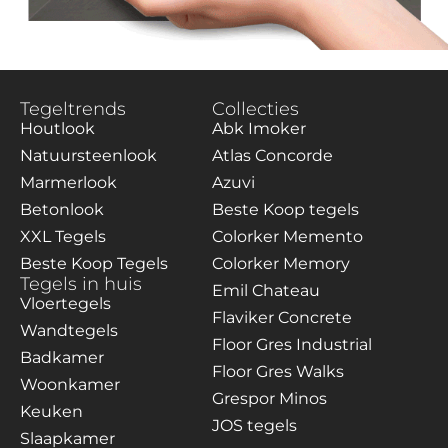
Tegeltrends
Collecties
Houtlook
Abk Imoker
Natuursteenlook
Atlas Concorde
Marmerlook
Azuvi
Betonlook
Beste Koop tegels
XXL Tegels
Colorker Memento
Beste Koop Tegels
Colorker Memory
Tegels in huis
Emil Chateau
Vloertegels
Flaviker Concrete
Wandtegels
Floor Gres Industrial
Badkamer
Floor Gres Walks
Woonkamer
Grespor Minos
Keuken
JOS tegels
Slaapkamer