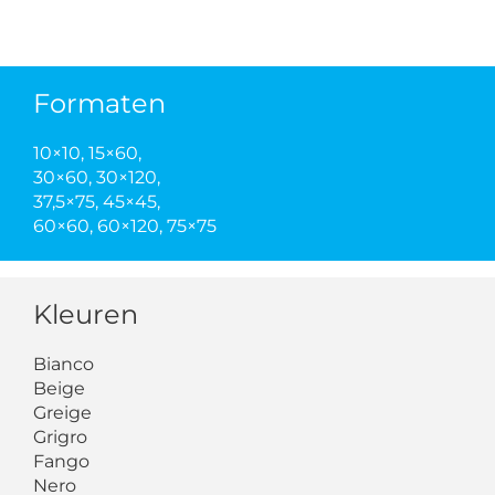
Formaten
10×10, 15×60,
30×60, 30×120,
37,5×75, 45×45,
60×60, 60×120, 75×75
Kleuren
Bianco
Beige
Greige
Grigro
Fango
Nero