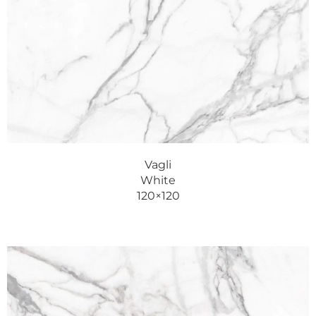
Vagli
White
120×120